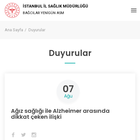
İSTANBUL İL SAĞLIK MÜDÜRLÜĞÜ
BAĞCILAR YENİGÜN ASM
Ana Sayfa
Duyurular
Duyurular
07
Ağu
Ağız sağlığı ile Alzheimer arasında
dikkat çeken ilişki