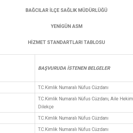
BAĞCILAR İLÇE SAĞLIK MÜDÜRLÜĞÜ
YENİGÜN ASM
HİZMET STANDARTLARI TABLOSU
BAŞVURUDA İSTENEN BELGELER
T.C.Kimlik Numaralı Nüfus Cüzdanı
T.C.Kimlik Numaralı Nüfus Cüzdanı, Aile Hekim
Dilekçe
T.C.Kimlik Numaralı Nüfus Cüzdanı
T.C.Kimlik Numaralı Nüfus Cüzdanı