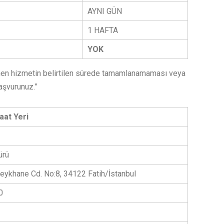
AYNI GÜN
1 HAFTA
YOK
ağmen hizmetin belirtilen sürede tamamlanamaması veya
aşvurunuz.”
aat Yeri
ürü
Peykhane Cd. No:8, 34122 Fatih/İstanbul
0