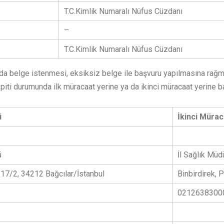
T.C.Kimlik Numaralı Nüfus Cüzdanı
–
T.C.Kimlik Numaralı Nüfus Cüzdanı
şında belge istenmesi, eksiksiz belge ile başvuru yapılmasına r
piti durumunda ilk müracaat yerine ya da ikinci müracaat yerine b
i
İkinci Mürac
ü
İl Sağlık Müd
. 17/2, 34212 Bağcılar/İstanbul
Binbirdirek, 
0212638300