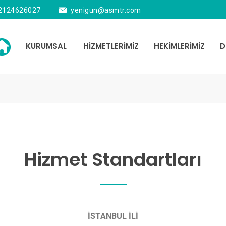
2124626027
yenigun@asmtr.com
KURUMSAL
HİZMETLERİMİZ
HEKİMLERİMİZ
D
Hizmet Standartları
İSTANBUL İLİ