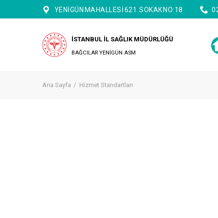
YENİGÜN MAHALLESİ 621. SOKAK NO:18
0
İSTANBUL İL SAĞLIK MÜDÜRLÜĞÜ
BAĞCILAR YENİGÜN ASM
Ana Sayfa
Hizmet Standartları