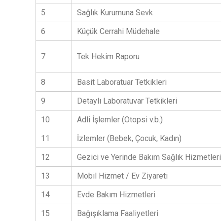
5
Sağlık Kurumuna Sevk
6
Küçük Cerrahi Müdehale
7
Tek Hekim Raporu
8
Basit Laboratuar Tetkikleri
9
Detaylı Laboratuvar Tetkikleri
10
Adli İşlemler (Otopsi v.b.)
11
İzlemler (Bebek, Çocuk, Kadın)
12
Gezici ve Yerinde Bakım Sağlık Hizmetleri
13
Mobil Hizmet / Ev Ziyareti
14
Evde Bakım Hizmetleri
15
Bağışıklama Faaliyetleri